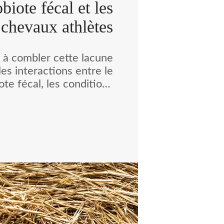
biote fécal et les
chevaux athlètes
 à combler cette lacune
les interactions entre le
ote fécal, les conditions
uitation, les paramètres
s et les comportements
s de bien-être chez 185
es suivis sur huit mois.