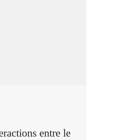
dans ses mécanismes, à
mes de sclérose latérale
ique chez l’humain. Les
voulu déterminer si une
e en vitamine E pouvait
quer la maladie, et non
lement y être associée.
eractions entre le