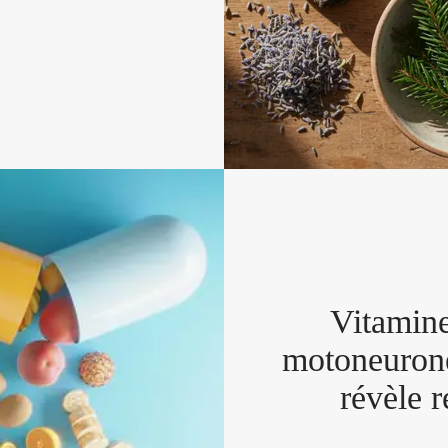
one du cerveau
ions et la
Vitamine
motoneurone
révèle r