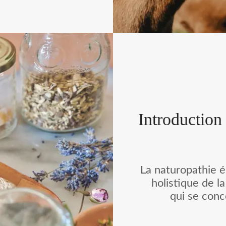
 Ruet et Sophie
re.
Introduction 
La naturopathie 
holistique de l
qui se conce
méthodes natu
traiter les 