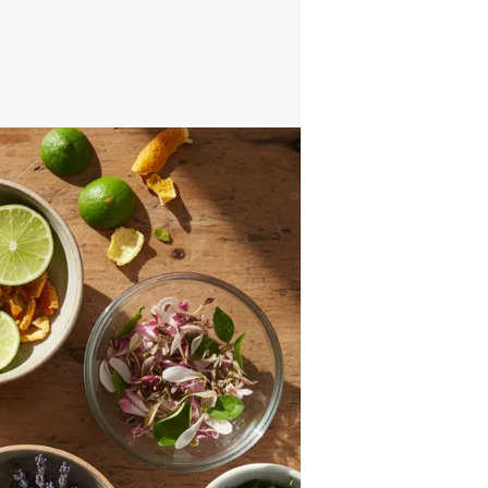
pproche holistique de la
hevaux qui se concentre
on de méthodes naturelles
 et traiter les maladies.
e base sur les principes
traditionnelle chinoise,
athie, la phytothérapie,
aturelle, l'aromathérapie
n de techniques manuelles
ncture et le massage, ...