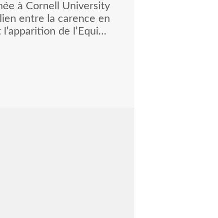
ée à Cornell University
 lien entre la carence en
 l’apparition de l’Equine
n Disease (EMND), une
dégénérative du cheval
dans ses mécanismes, à
mes de sclérose latérale
ique chez l’humain. Les
voulu déterminer si une
e en vitamine E pouvait
quer la maladie, et non
 être associée. L’étude
ll University explore le
carence en vitamine E et
de l’Equine Motor Neuron
se (EMND), une maladie
dégénérative du cheval