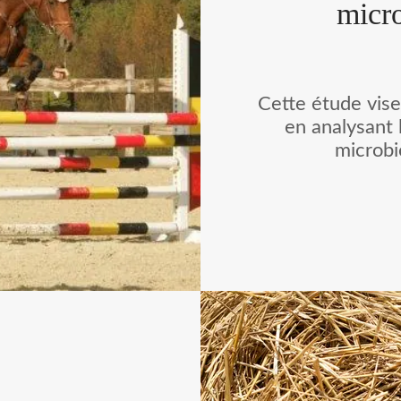
micro
Cette étude vise
en analysant 
microbi
d’éq
hématologique
indicateur
chevaux athlèt