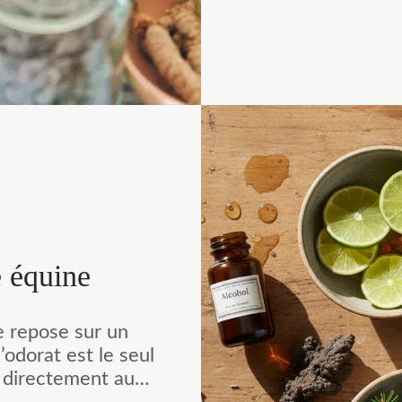
équine est une a
santé pour les c
sur l'utilisati
pour prévenir
Cette approche s
de la médecine 
l'homéop
l'alimentation n
et l'utilisatio
telles que l'acupu
e équine
e repose sur un
’odorat est le seul
 directement au