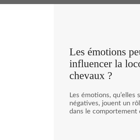
Les émotions pe
influencer la lo
chevaux ?
Les émotions, qu’elles 
négatives, jouent un rô
dans le comportement 
influencent-elles égal
de se déplacer ? C’est 
laquelle une étude men