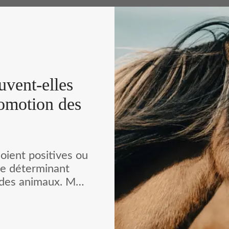
uvent-elles
comotion des
soient positives ou
le déterminant
des animaux. Mais
ement leur manière
la question à
ée par l’IFCE