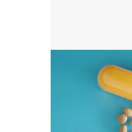
système limbique, la z
impliquée dans les émot
mémoire