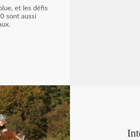
comparable, 
ue, et les défis
certaines for
40 sont aussi
amyotroph
aux.
chercheurs ont 
carence prolongé
réellement provo
simp
Int