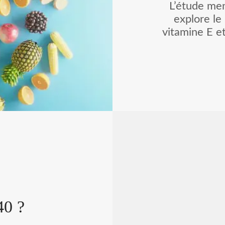
L’étude men
explore le
vitamine E et
Motor Neuro
maladie neuro
comparable, 
certaines for
amyotroph
chercheurs ont 
carence prolongé
réellement provo
simplement y
menée à Corne
lien entre la 
l’apparition 
Disea
40 ?
neuro